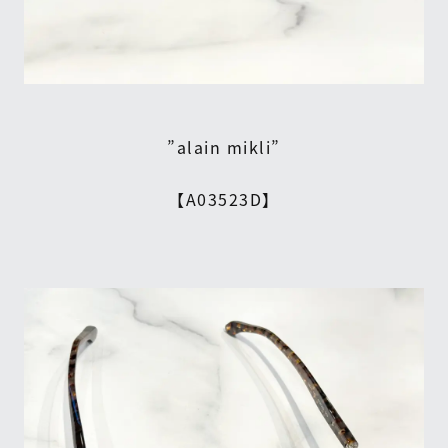
”alain mikli”
【A03523D】