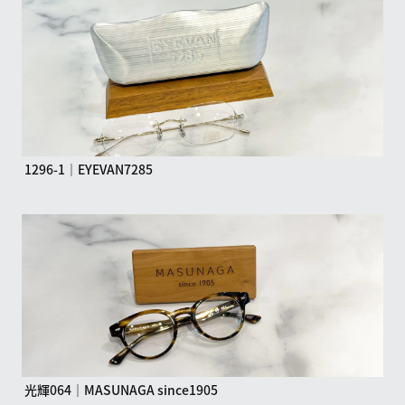
1296-1｜EYEVAN7285
光輝064｜MASUNAGA since1905