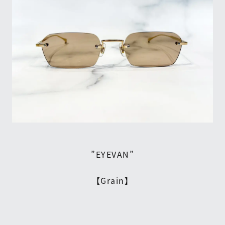
”EYEVAN”
【Grain】