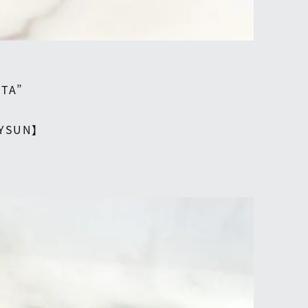
ITA”
YSUN】