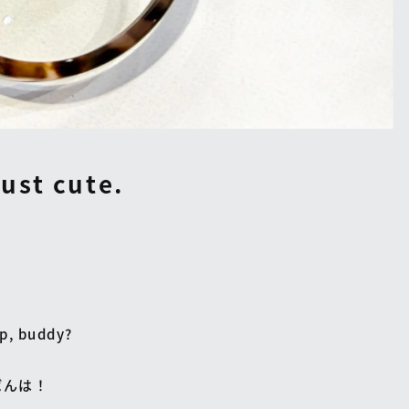
just cute.
p, buddy?
ばんは！