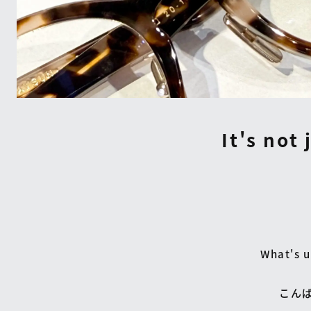
It's not 
What's u
こん