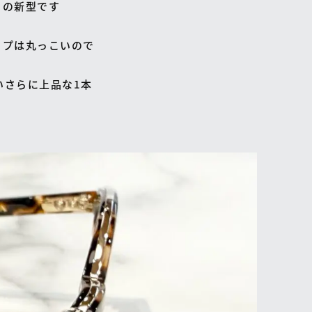
目の新型です
イプは丸っこいので
いさらに上品な1本