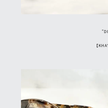
”D
【KHA