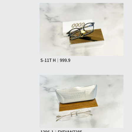
S-11T H｜999.9
1296-1｜EYEVAN7285