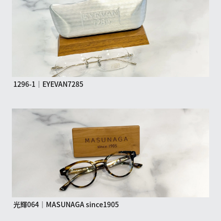
1296-1｜EYEVAN7285
光輝064｜MASUNAGA since1905