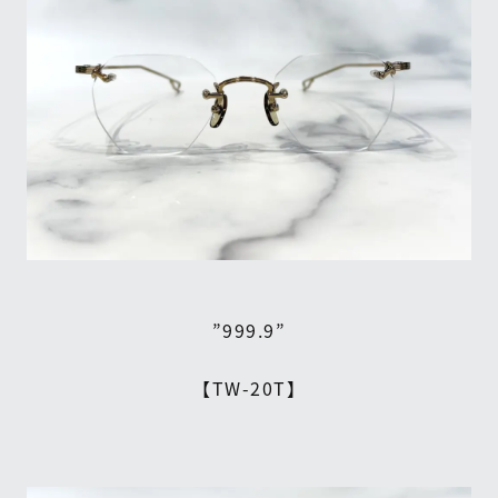
”999.9”
【TW-20T】