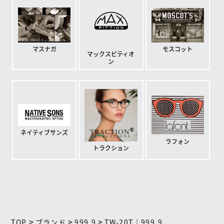
モスコット
マスナガ
マックスピティオ
ン
ネイティブサンズ
ラフォン
トラクション
>
>
>
TOP
ブランド
999.9
TW-20T｜999.9