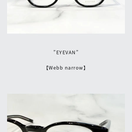
”EYEVAN”
【Webb narrow】